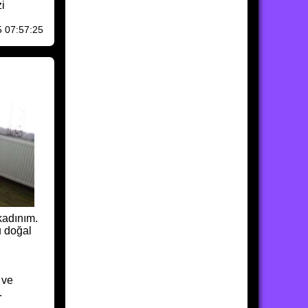
zi
5 07:57:25
kadınım.
u doğal
 ve
.