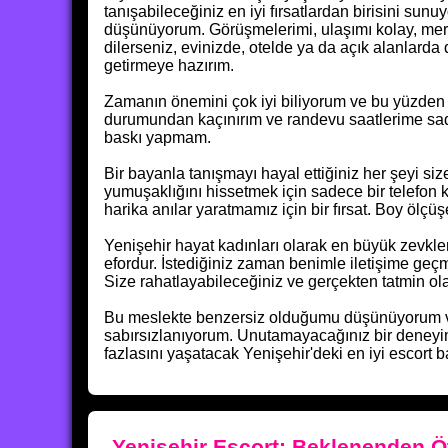
tanışabileceğiniz en iyi fırsatlardan birisini su
düşünüyorum. Görüşmelerimi, ulaşımı kolay, mer
dilerseniz, evinizde, otelde ya da açık alanlarda d
getirmeye hazırım.
Zamanın önemini çok iyi biliyorum ve bu yüzden s
durumundan kaçınırım ve randevu saatlerime sad
baskı yapmam.
Bir bayanla tanışmayı hayal ettiğiniz her şeyi s
yumuşaklığını hissetmek için sadece bir telefon
harika anılar yaratmamız için bir fırsat. Boy ölç
Yenişehir hayat kadınları olarak en büyük zevkler
efordur. İstediğiniz zaman benimle iletişime ge
Size rahatlayabileceğiniz ve gerçekten tatmin ol
Bu meslekte benzersiz olduğumu düşünüyorum ve 
sabırsızlanıyorum. Unutamayacağınız bir deneyim
fazlasını yaşatacak Yenişehir'deki en iyi escort 
Yenişehir Escort: Beklenenden Ö