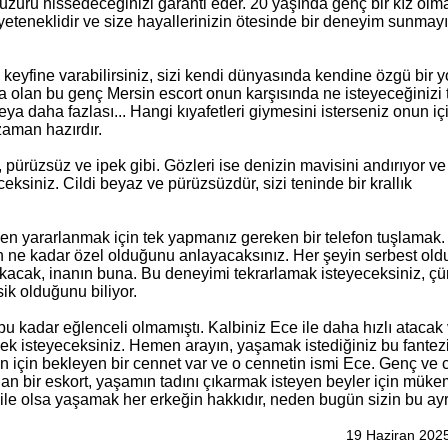
uzuru hissedeceğinizi garanti eder. 20 yaşında genç bir kız olm
eteneklidir ve size hayallerinizin ötesinde bir deneyim sunmayı
keyfine varabilirsiniz, sizi kendi dünyasında kendine özgü bir 
nda olan bu genç Mersin escort onun karşısında ne isteyeceğinizi
 veya daha fazlası... Hangi kıyafetleri giymesini isterseniz onun i
zaman hazırdır.
, pürüzsüz ve ipek gibi. Gözleri ise denizin mavisini andırıyor ve
ceksiniz. Cildi beyaz ve pürüzsüzdür, sizi teninde bir krallık
den yararlanmak için tek yapmanız gereken bir telefon tuşlamak.
çin ne kadar özel olduğunu anlayacaksınız. Her şeyin serbest ol
acak, inanın buna. Bu deneyimi tekrarlamak isteyeceksiniz, ç
ik olduğunu biliyor.
 bu kadar eğlenceli olmamıştı. Kalbiniz Ece ile daha hızlı atacak
ek isteyeceksiniz. Hemen arayın, yaşamak istediğiniz bu fantezi
 için bekleyen bir cennet var ve o cennetin ismi Ece. Genç ve c
nan bir eskort, yaşamın tadını çıkarmak isteyen beyler için müke
ile olsa yaşamak her erkeğin hakkıdır, neden bugün sizin bu ayr
19 Haziran 202