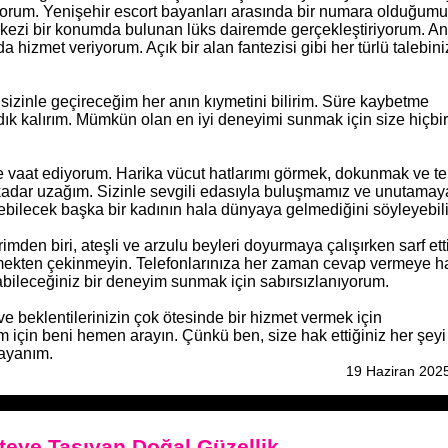
nuyorum. Yenişehir escort bayanları arasında bir numara olduğumu
kezi bir konumda bulunan lüks dairemde gerçekleştiriyorum. A
a hizmet veriyorum. Açık bir alan fantezisi gibi her türlü talebini
izinle geçireceğim her anın kıymetini bilirim. Süre kaybetme
ık kalırım. Mümkün olan en iyi deneyimi sunmak için size hiçb
ize vaat ediyorum. Harika vücut hatlarımı görmek, dokunmak ve t
 kadar uzağım. Sizinle sevgili edasıyla buluşmamız ve unutamay
üşebilecek başka bir kadının hala dünyaya gelmediğini söyleyebili
imden biri, ateşli ve arzulu beyleri doyurmaya çalışırken sarf et
çmekten çekinmeyin. Telefonlarınıza her zaman cevap vermeye ha
abileceğiniz bir deneyim sunmak için sabırsızlanıyorum.
beklentilerinizin çok ötesinde bir hizmet vermek için
 için beni hemen arayın. Çünkü ben, size hak ettiğiniz her şey
bayanım.
19 Haziran 202
teye Taşıyan Doğal Güzellik