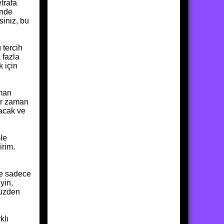
trafa
inde
siniz, bu
 tercih
 fazla
 için
aman
er zaman
racak ve
mle
irim.
de sadece
yin,
yüzden
klı