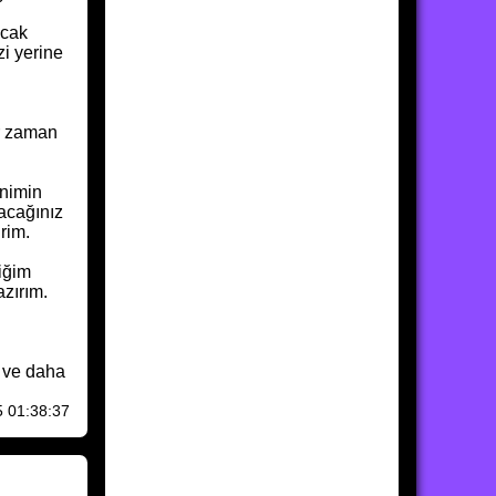
ncak
zi yerine
ir zaman
enimin
acağınız
rim.
tiğim
zırım.
i ve daha
5 01:38:37