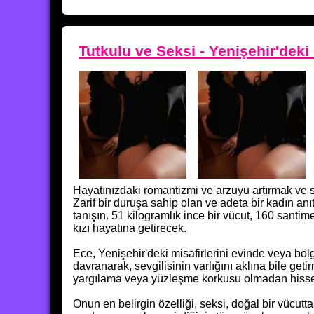
Tutkulu ve Seksi - Yenişehir'dek
Hayatınızdaki romantizmi ve arzuyu artırmak ve se
Zarif bir duruşa sahip olan ve adeta bir kadın anı
tanışın. 51 kilogramlık ince bir vücut, 160 santim
kızı hayatına getirecek.
Ece, Yenişehir'deki misafirlerini evinde veya bölg
davranarak, sevgilisinin varlığını aklına bile get
yargılama veya yüzleşme korkusu olmadan hisse
Onun en belirgin özelliği, seksi, doğal bir vücu