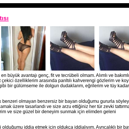
ısı
büyük avantajı genç, fit ve tecrübeli olmam. Alımlı ve bakımlı
ekici özelliklerim arasında parıltılı kahverengi gözlerim ve ko
ibi bir gülümseme ile dolgun dudaklarım, eğrilerim ve tüy kadar 
k benzeri olmayan benzersiz bir bayan olduğumu gururla söyleye
ak üzere tasarlandı ve size arzu ettiğiniz her tür zevki tattırm
irim ve size güzel bir deneyim sunmak için elimden geleni
olduğumu iddia etmek için oldukça iddialıyım. Ayrıcalıklı bir b