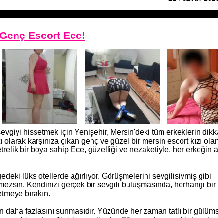
i Genç Escort Ece!
vgiyi hissetmek için Yenişehir, Mersin'deki tüm erkeklerin dikk
tı olarak karşınıza çıkan genç ve güzel bir mersin escort kızı ola
etrelik bir boya sahip Ece, güzelliği ve nezaketiyle, her erkeğin 
edeki lüks otellerde ağırlıyor. Görüşmelerini sevgilisiymiş gibi
irmezsin. Kendinizi gerçek bir sevgili buluşmasında, herhangi bir
tmeye bırakın.
ttan daha fazlasını sunmasıdır. Yüzünde her zaman tatlı bir gülü