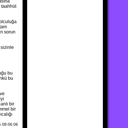
asına
 taahhüt
yolculuğa
 tam
çin sorun
 sizinle
duğu bu
ünkü bu
 ve
yi
anlı bir
mmel bir
ıcalığı
5 08:06:06