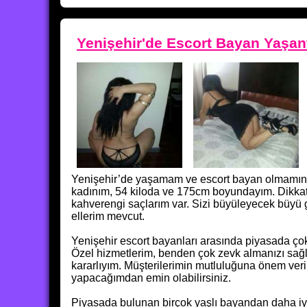
Yenişehir'de Escort Bayan Yaşant
Yenişehir’de yaşamam ve escort bayan olmamın en 
kadınım, 54 kiloda ve 175cm boyundayım. Dikkat ç
kahverengi saçlarım var. Sizi büyüleyecek büyü g
ellerim mevcut.
Yenişehir escort bayanları arasında piyasada ço
Özel hizmetlerim, benden çok zevk almanızı sağlam
kararlıyım. Müşterilerimin mutluluğuna önem ver
yapacağımdan emin olabilirsiniz.
Piyasada bulunan birçok yaşlı bayandan daha iyi 