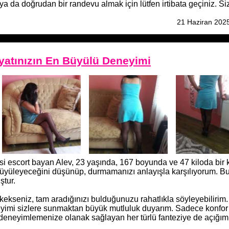
ya da doğrudan bir randevu almak için lütfen irtibata geçiniz. Si
21 Haziran 202
ayatınızın En Büyülü Deneyimi
isi escort bayan Alev, 23 yaşında, 167 boyunda ve 47 kiloda bir 
sıl büyüleyeceğini düşünüp, durmamanızı anlayışla karşılıyorum. B
ştur.
rkekseniz, tam aradığınızı bulduğunuzu rahatlıkla söyleyebilirim.
eneyimi sizlere sunmaktan büyük mutluluk duyarım. Sadece konfor
arı deneyimlemenize olanak sağlayan her türlü fanteziye de açığım