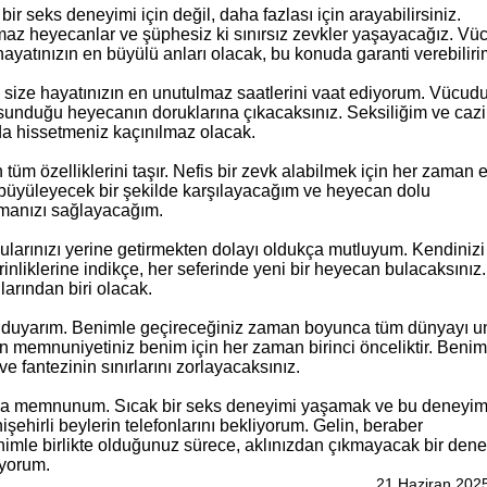
r seks deneyimi için değil, daha fazlası için arayabilirsiniz.
lmaz heyecanlar ve şüphesiz ki sınırsız zevkler yaşayacağız. 
yatınızın en büyülü anları olacak, bu konuda garanti verebiliri
k size hayatınızın en unutulmaz saatlerini vaat ediyorum. Vücu
 sunduğu heyecanın doruklarına çıkacaksınız. Seksiliğim ve caz
da hissetmeniz kaçınılmaz olacak.
m özelliklerini taşır. Nefis bir zevk alabilmek için her zaman en
en büyüleyecek bir şekilde karşılayacağım ve heyecan dolu
kmanızı sağlayacağım.
arınızı yerine getirmekten dolayı oldukça mutluyum. Kendinizi 
inliklerine indikçe, her seferinde yeni bir heyecan bulacaksınız
larından biri olacak.
t duyarım. Benimle geçireceğiniz zaman boyunca tüm dünyayı u
n memnuniyetiniz benim için her zaman birinci önceliktir. Benim
e fantezinin sınırlarını zorlayacaksınız.
ukça memnunum. Sıcak bir seks deneyimi yaşamak ve bu deneyim
şehirli beylerin telefonlarını bekliyorum. Gelin, beraber
imle birlikte olduğunuz sürece, aklınızdan çıkmayacak bir den
iyorum.
21 Haziran 202