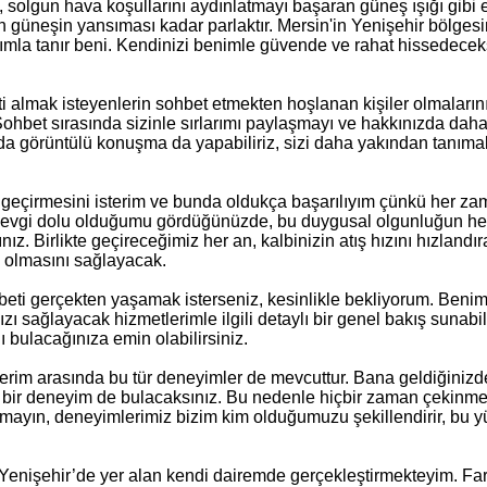
solgun hava koşullarını aydınlatmayı başaran güneş ışığı gibi e
yan güneşin yansıması kadar parlaktır. Mersin'in Yenişehir bölges
ımla tanır beni. Kendinizi benimle güvende ve rahat hissedecek
 almak isteyenlerin sohbet etmekten hoşlanan kişiler olmalarını
hbet sırasında sizinle sırlarımı paylaşmayı ve hakkınızda daha
nda görüntülü konuşma da yapabiliriz, sizi daha yakından tanımak
t geçirmesini isterim ve bunda oldukça başarılıyım çünkü her z
ve sevgi dolu olduğumu gördüğünüzde, bu duygusal olgunluğun h
ınız. Birlikte geçireceğimiz her an, kalbinizin atış hızını hızlandı
z olmasını sağlayacak.
ohbeti gerçekten yaşamak isterseniz, kesinlikle bekliyorum. Beni
ı sağlayacak hizmetlerimle ilgili detaylı bir genel bakış sunabil
 bulacağınıza emin olabilirsiniz.
tlerim arasında bu tür deneyimler de mevcuttur. Bana geldiğiniz
 bir deneyim de bulacaksınız. Bu nedenle hiçbir zaman çekinme
mayın, deneyimlerimiz bizim kim olduğumuzu şekillendirir, bu 
Yenişehir’de yer alan kendi dairemde gerçekleştirmekteyim. Far